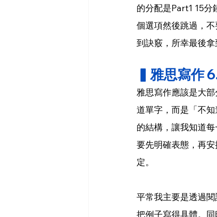
的分配是Part1 15
個選項然後跳過，不
到訣竅，所幸最後拿
▍雅思寫作 6
雅思寫作應該是大部
道單字，而是「不知道怎
的結構，讓我知道每一
要先明確表態，再安排兩
定。
平常我主要是透過閱
把例子寫得具體。同