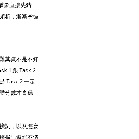
也不要猶豫直接先猜一
頗析，漸漸掌握
難其實不是不知
跟 Task 2 
sk 2 一定
樣整體分數才會穩
接詞，以及怎麼
接指出邏輯不清