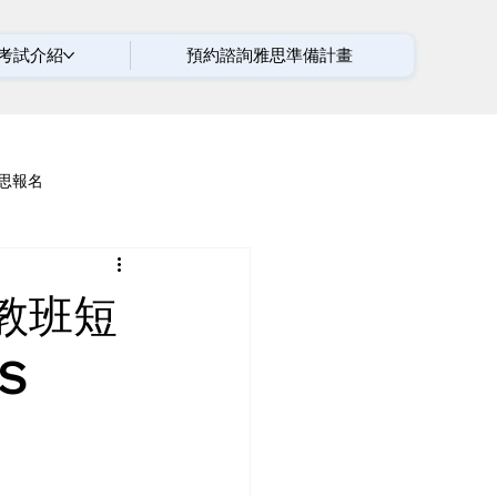
考試介紹
預約諮詢雅思準備計畫
思報名
教班短
S