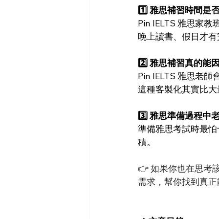
1️⃣ 雅思補習時間
Pin IELTS 
晚上讀書、假日才有
2️⃣ 雅思補習真的
Pin IELTS 
這種客製化其實比大
3️⃣ 雅思準備過程
準備雅思考試時最怕
積。
👉 如果你也在思
需求，幫你找到真正