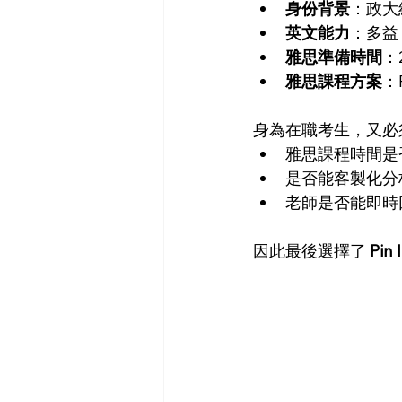
身份背景
：政大
英文能力
：多益 
雅思準備時間
：2
雅思課程方案
：P
身為在職考生，又必
雅思課程時間是
是否能客製化分
老師是否能即時
因此最後選擇了 
Pi