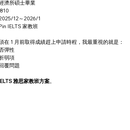
經濟所碩士畢業
810
025/12～2026/1
in IELTS 家教班
須在 1 月前取得成績趕上申請時程，我最重視的就是：
否彈性
析弱項
回覆問題
n IELTS 雅思家教班方案
。