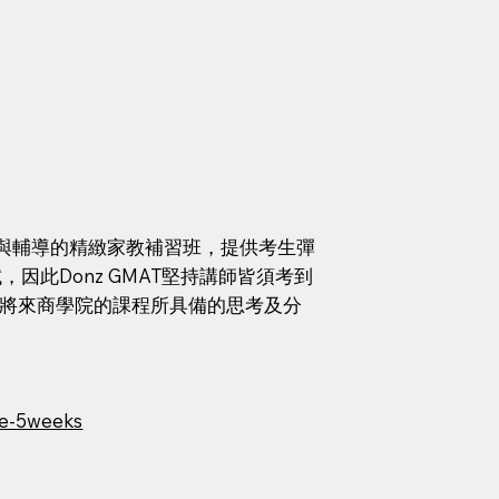
課程與輔導的精緻家教補習班，提供考生彈
，因此Donz GMAT堅持講師皆須考到
接將來商學院的課程所具備的思考及分
se-5weeks