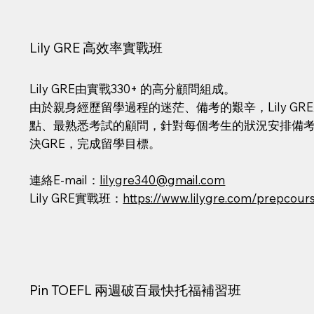
Lily GRE 高效率實戰班
Lily GRE由實戰330+ 的高分顧問組成。
由於親身經歷留學過程的迷茫、備考的艱辛，Lily G
點、最熟悉考試的顧問，針對每個考生的狀況安排備
決GRE，完成留學目標。
連絡E-mail：
lilygre340@gmail.com
Lily GRE實戰班：
https://www.lilygre.com/prepcour
Pin TOEFL 兩週破百最快托福補習班