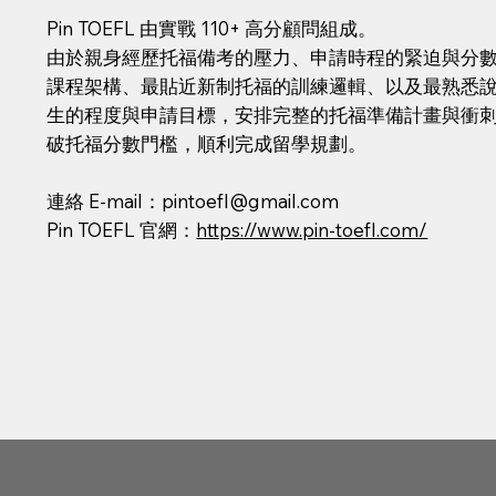
Pin TOEFL 由實戰 110+ 高分顧問組成。
由於親身經歷托福備考的壓力、申請時程的緊迫與分數卡關
課程架構、最貼近新制托福的訓練邏輯、以及最熟悉
生的程度與申請目標，安排完整的托福準備計畫與衝
破托福分數門檻，順利完成留學規劃。
連絡 E-mail：
pintoefl@gmail.com
Pin TOEFL 官網：
https://www.pin-toefl.com/