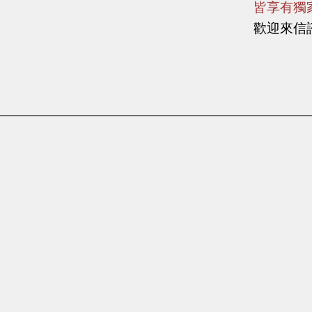
皆享有獨
​歡迎來信