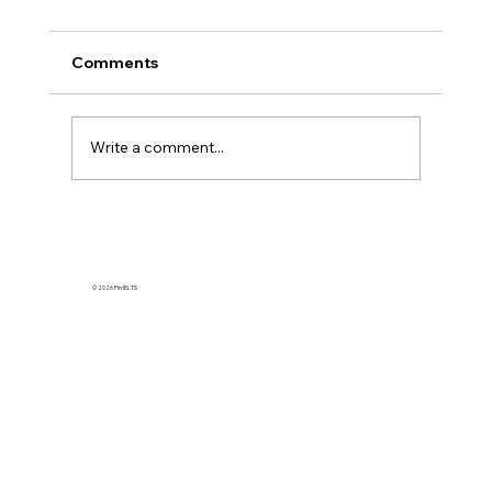
Comments
Write a comment...
如何找適合的台北雅思補習班？一定要有
雅思電腦考準備資源嗎？
© 2026 Pin IELTS