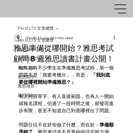
Pin IELTS 文章總覽
Pin IELTS
Jun 24
3 min read
Pin IELTS 文章總覽
雅思準備從哪開始？雅思考試
雅思高分心得
顧問 8 週雅思讀書計畫公開！
雅思考試介紹
每年都有不少學生在準備雅思考試時，第一個
雅思口說
問題不是「我要考幾分」，而是： 
「我到底
雅思寫作
要從哪裡開始準備雅思？」
雅思補習
雅思報名
有人先背單字、有人直接刷題，也有人一開始
就報名課程，但過了一段時間之後，卻發現進
步有限，甚至不知道自己到底哪裡出了問題。
問題往往不在於你做了什麼，而在於：
準備順
序錯了。
雅思考試並不是單純的語言能力測