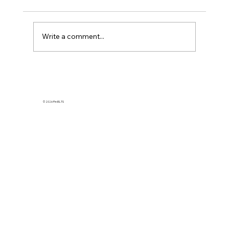
Write a comment...
2026 雅思口說題庫會換嗎？雅思考試最新
的3個趨勢｜Pin IELTS
© 2026 Pin IELTS