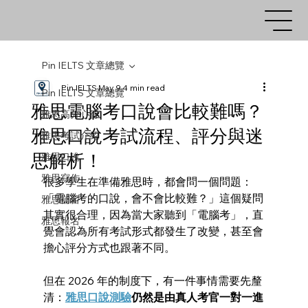
Pin IELTS 文章總覽
Pin IELTS
May 9
4 min read
Pin IELTS 文章總覽
雅思電腦考口說會比較難嗎？
雅思高分心得
雅思口說考試流程、評分與迷
雅思考試介紹
思解析！
雅思口說
雅思寫作
很多學生在準備雅思時，都會問一個問題：
「電腦考的口說，會不會比較難？」這個疑問
雅思補習
其實很合理，因為當大家聽到「電腦考」，直
雅思報名
覺會認為所有考試形式都發生了改變，甚至會
擔心評分方式也跟著不同。
但在 2026 年的制度下，有一件事情需要先釐
清：
雅思口說測驗
仍然是由真人考官一對一進