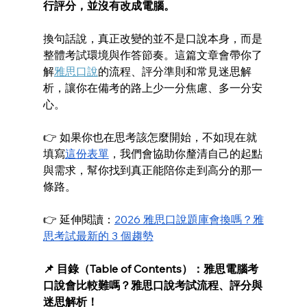
行評分，並沒有改成電腦。
換句話說，真正改變的並不是口說本身，而是
整體考試環境與作答節奏。這篇文章會帶你了
解
雅思口說
的流程、評分準則和常見迷思解
析，讓你在備考的路上少一分焦慮、多一分安
心。
👉 如果你也在思考該怎麼開始，不如現在就
填寫
這份表單
，我們會協助你釐清自己的起點
與需求，幫你找到真正能陪你走到高分的那一
條路。
👉 延伸閱讀：
2026 雅思口說題庫會換嗎？雅
思考試最新的 3 個趨勢
📌 目錄（Table of Contents）：雅思電腦考
口說會比較難嗎？雅思口說考試流程、評分與
迷思解析！