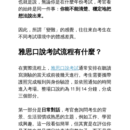
也就是說，無論你是在什麼年份考試，考官看
的始終是同一件事：
你能不能清楚、穩定地把
想法說出來。
因此，所謂「變難」的感覺，往往來自考生在
不同考試環境中的體感差異。
雅思口說考試流程有什麼？
在實際流程上，
雅思口說考試
通常安排在聽讀
寫測驗的當天或前後幾天進行。考生需要攜帶
護照完成報到與身份驗證，並依照通知的時間
進入考場。整場口說約為 11 到 14 分鐘，分成
三個部分。
第一部分是
日常對話
，考官會詢問考生的背
景、生活習慣或熟悉的主題，例如工作、學習
或興趣。這一段看似簡單，但其實是在評估你